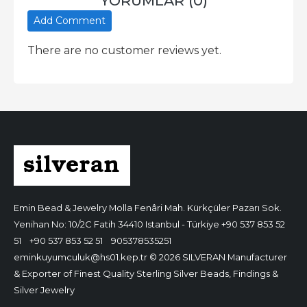
YORUMLAR (0)
Add Comment
There are no customer reviews yet.
Emin Bead & Jewelry
Molla Fenâri Mah. Kürkçüler Pazarı Sok.
Yenihan No: 10/2C Fatih 34410 Istanbul - Türkiye
+90 537 853 52
51
+90 537 853 52 51
905378535251
eminkuyumculuk@hs01.kep.tr
© 2026 SILVERAN Manufacturer
& Exporter of Finest Quality Sterling Silver Beads, Findings &
Silver Jewelry