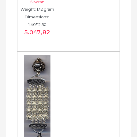
Silveran
Tassel -  شرابة فضية 
Weight: 17.2 gram
جديدة - الخرزة...
Dimensions: 
1.40*12.50
5.047
,82