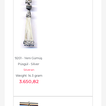
9201 - Yeni Gümüş 
Püsgül - Silver 
Silveran
Tassel -  شرابة فضية 
Weight: 14.3 gram
جديدة - الخرزة...
3.650
,82