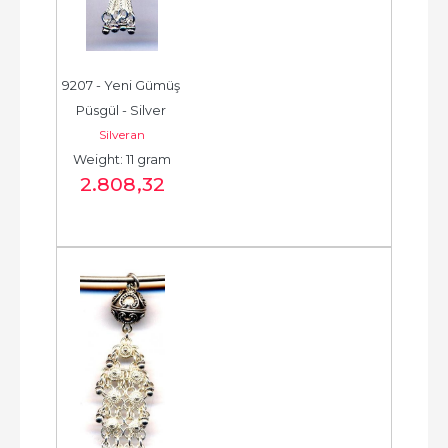
9207 - Yeni Gümüş 
Püsgül - Silver 
Silveran
Tassel -  شرابة فضية 
Weight: 11 gram
جديدة - الخرزة...
2.808
,32