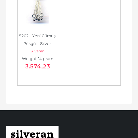
9202 - Yeni Gümüş 
Püsgül - Silver 
Silveran
Tassel -  شرابة فضية 
Weight: 14 gram
جديدة - الخرزة...
3.574
,23