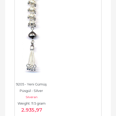
9205 - Yeni Gümüş 
Püsgül - Silver 
Silveran
Tassel -  شرابة فضية 
Weight: 11.5 gram
جديدة - الخرزة...
2.935
,97