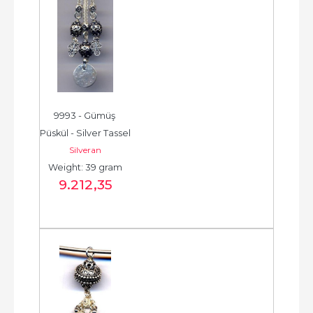
9993 - Gümüş 
Püskül - Silver Tassel 
Silveran
-  شرابة فضية جديدة - 
Weight: 39 gram
الخرزة الفضية...
9.212
,35