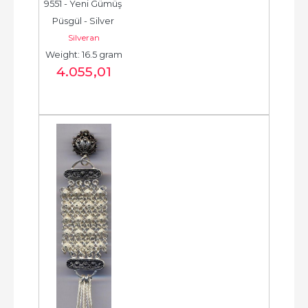
9551 - Yeni Gümüş 
Püsgül - Silver 
Silveran
Tassel -  شرابة فضية 
Weight: 16.5 gram
جديدة - الخرزة...
4.055
,01