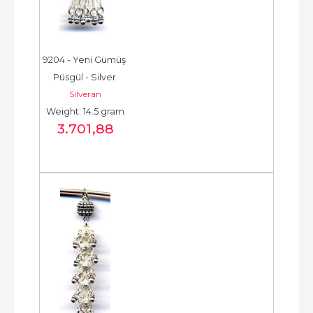
9204 - Yeni Gümüş 
Püsgül - Silver 
Silveran
Tassel -  شرابة فضية 
Weight: 14.5 gram
جديدة - الخرزة...
3.701
,88