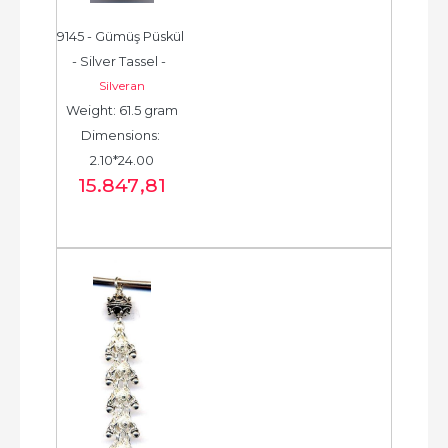
9145 - Gümüş Püskül 
- Silver Tassel -  
Silveran
شرابة فضية جديدة - 
Weight: 61.5 gram
الخرزة الفضية...
Dimensions: 
2.10*24.00
15.847
,81