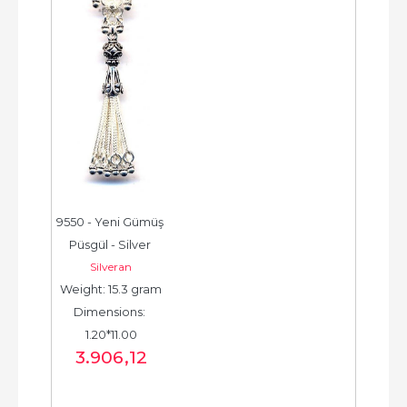
9550 - Yeni Gümüş 
Püsgül - Silver 
Silveran
Tassel -  شرابة فضية 
Weight: 15.3 gram
جديدة - الخرزة...
Dimensions: 
1.20*11.00
3.906
,12