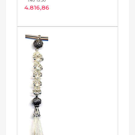
1.40*13.50
4.816
,86