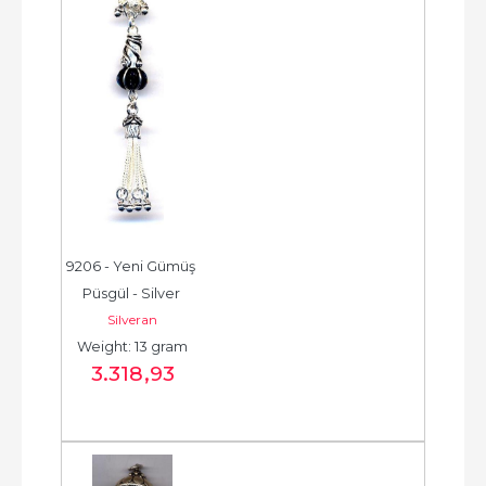
9206 - Yeni Gümüş 
Püsgül - Silver 
Silveran
Tassel -  شرابة فضية 
Weight: 13 gram
جديدة - الخرزة...
3.318
,93