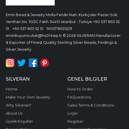
Emin Bead & Jewelry
Molla Fenâri Mah. Kürkçüler Pazarı Sok.
Yenihan No: 10/2C Fatih 34410 Istanbul - Türkiye
+90 537 853 52
51
+90 537 853 52 51
905378535251
eminkuyumculuk@hs01.kep.tr
© 2026 SILVERAN Manufacturer
& Exporter of Finest Quality Sterling Silver Beads, Findings &
Silver Jewelry
SILVERAN
GENEL BILGILER
Home
How to Order
Make Your Own Jewelry
FAQuestions
Why Silveran?
Sales Terms & Conditions
About Us
Login
Üyelik Koşulları
Register